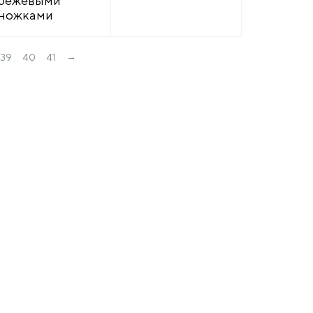
бежевыми
ножками
→
39
40
41