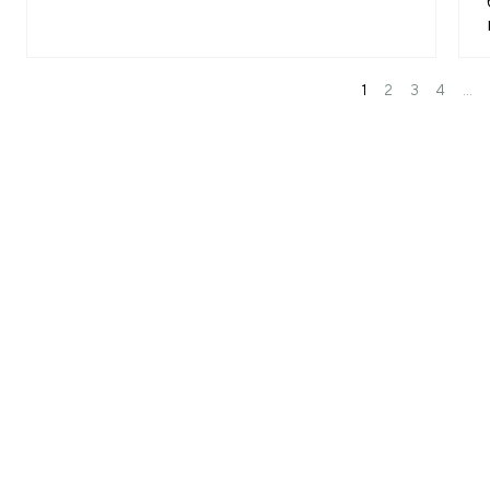
1
2
3
4
…