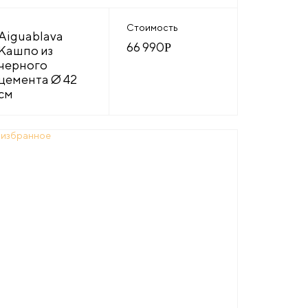
Стоимость
Aiguablava
66 990
Р
Кашпо из
черного
цемента Ø 42
см
 избранное