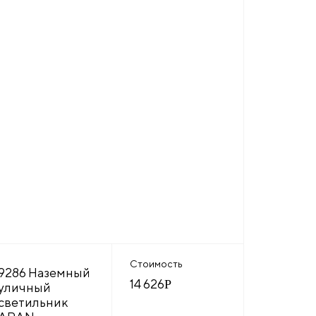
Стоимость
9286 Наземный
14 626
Р
уличный
светильник