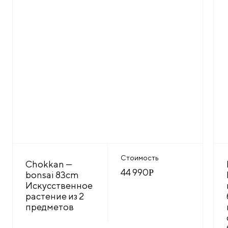
Стоимость
Chokkan —
44 990
Р
bonsai 83cm
Искусственное
растение из 2
предметов