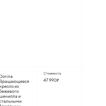
Стоимость
Dorina
47 990
Р
Вращающееся
кресло из
бежевого
шенилла и
стальными