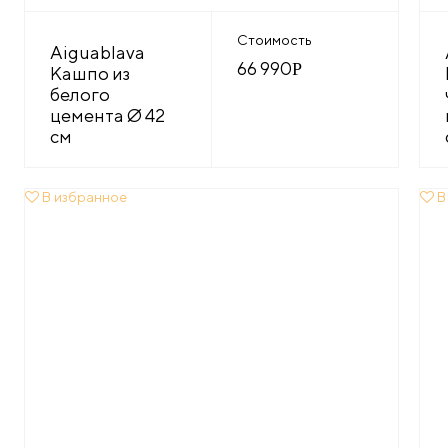
Стоимость
Aiguablava
66 990
Р
Кашпо из
белого
цемента Ø 42
см
В избранное
В