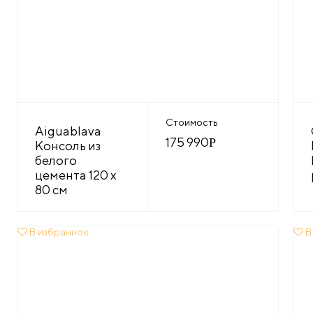
Стоимость
Aiguablava
175 990
Р
Консоль из
белого
цемента 120 x
80 см
В избранное
В