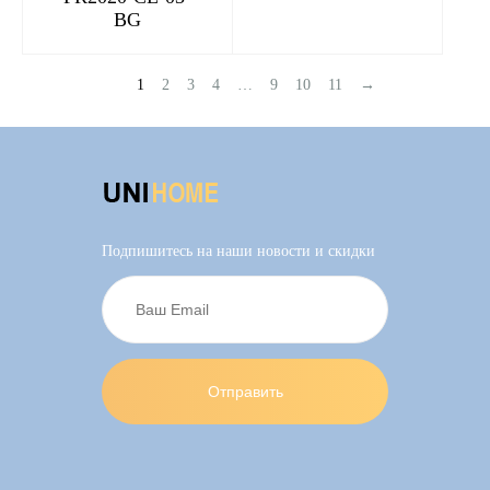
BG
1
2
3
4
…
9
10
11
→
Подпишитесь на наши новости и скидки