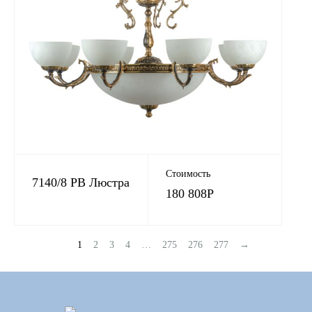
Стоимость
7140/8 PB Люстра
180 808
Р
1
2
3
4
…
275
276
277
→