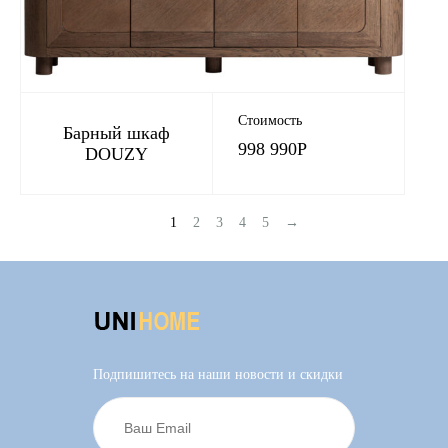
Стоимость
Барный шкаф
998 990
Р
DOUZY
1
2
3
4
5
→
Подпишитесь на наши новости и скидки