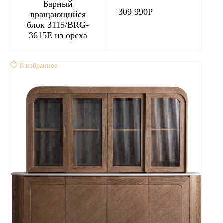
Барный
309 990
Р
вращающийся
блок 3115/BRG-
3615E из ореха
В избранное