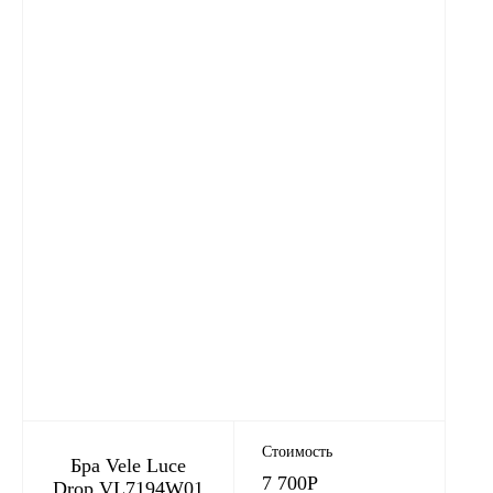
Стоимость
Бра Vele Luce
7 700
Р
Drop VL7194W01