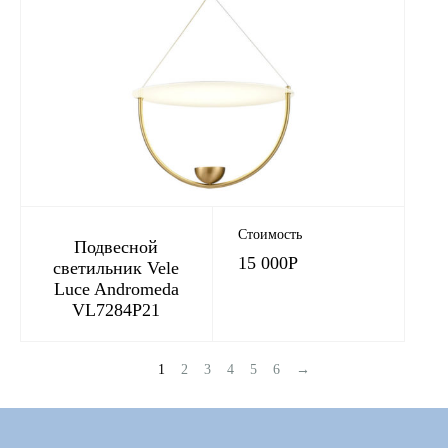
Стоимость
Подвесной
15 000
Р
светильник Vele
Luce Andromeda
VL7284P21
1
2
3
4
5
6
→