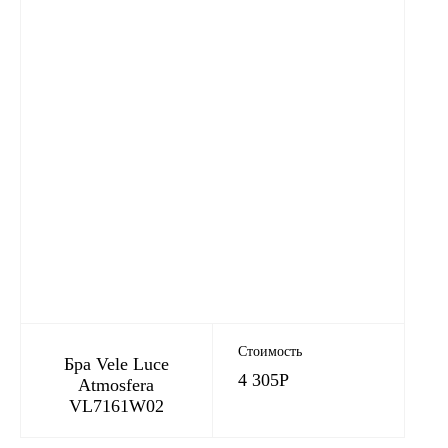
Стоимость
Бра Vele Luce
4 305
Р
Аtmosfera
VL7161W02