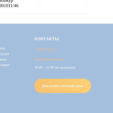
абажур
801011/46
КОНТАКТЫ
аты
+79154773223
подъём
вана
info@unihome.shop
озврат
10:00 - 21:00 без выходных
Доплатить готовый заказ