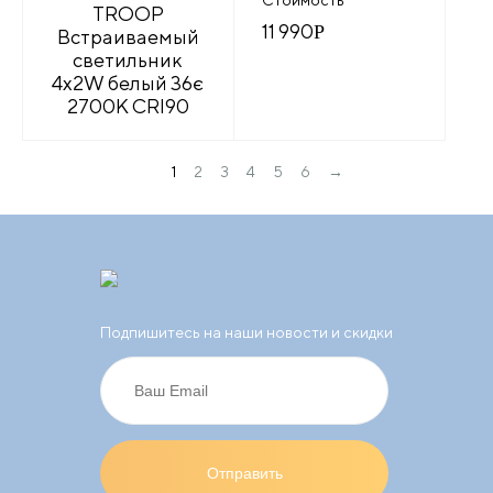
TROOP
11 990
Р
Встраиваемый
светильник
4x2W белый 36є
2700K CRI90
→
1
2
3
4
5
6
Подпишитесь на наши новости и скидки