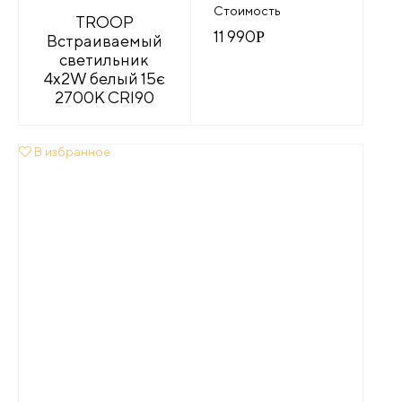
Стоимость
TROOP
11 990
Р
Встраиваемый
светильник
4x2W белый 15є
2700K CRI90
В избранное