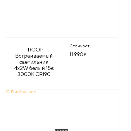
Стоимость
TROOP
11 990
Р
Встраиваемый
светильник
4x2W белый 15є
3000K CRI90
В избранное