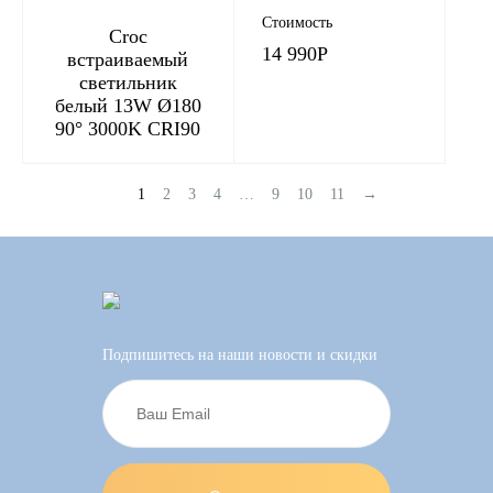
Стоимость
Croc
14 990
Р
встраиваемый
светильник
белый 13W Ø180
90° 3000K CRI90
1
2
3
4
…
9
10
11
→
Подпишитесь на наши новости и скидки