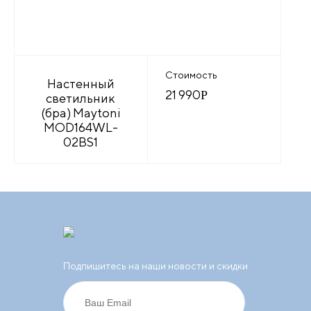
Стоимость
Настенный
21 990
Р
светильник
(бра) Maytoni
MOD164WL-
02BS1
Подпишитесь на наши новости и скидки