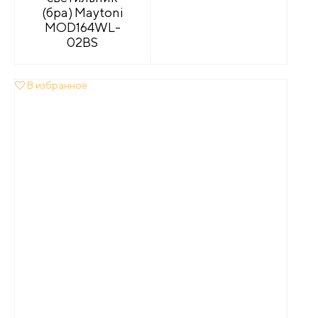
(бра) Maytoni
MOD164WL-
02BS
В избранное