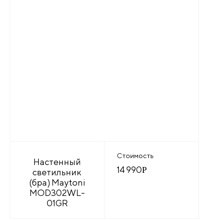
Стоимость
Настенный
14 990
Р
светильник
(бра) Maytoni
MOD302WL-
01GR