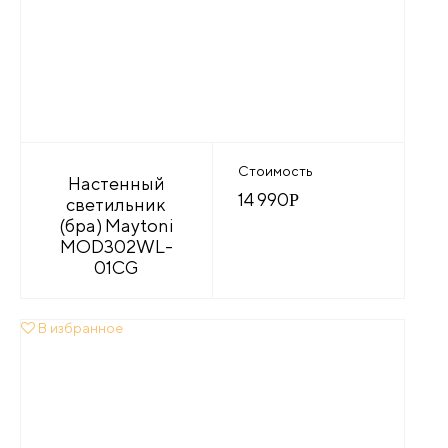
Стоимость
Настенный
14 990
Р
светильник
(бра) Maytoni
MOD302WL-
01CG
В избранное