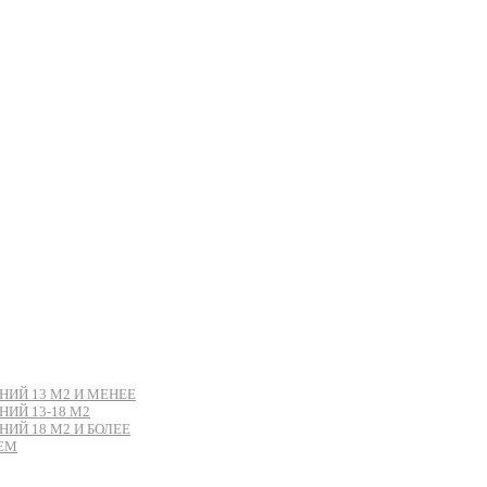
ИЙ 13 М2 И МЕНЕЕ
ИЙ 13-18 М2
Й 18 М2 И БОЛЕЕ
ЕМ