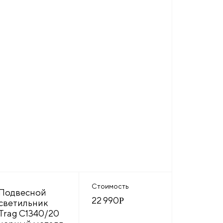
Стоимость
Подвесной
22 990
Р
светильник
Trag C1340/20