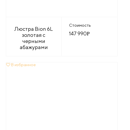
Стоимость
Люстра Bion 6L
147 990
Р
золотая с
черными
абажурами
В избранное