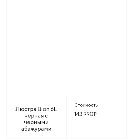
Стоимость
Люстра Bion 6L
143 990
Р
черная с
черными
абажурами