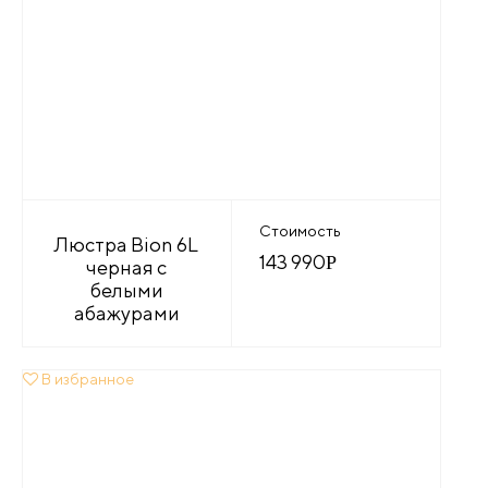
Стоимость
Люстра Bion 6L
143 990
Р
черная с
белыми
абажурами
В избранное