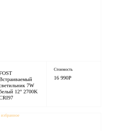
Стоимость
FOST
16 990
Р
Встраиваемый
светильник 7W
белый 12° 2700K
CRI97
 избранное