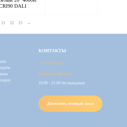
белый 20° 4000K
CRI90 DALI
21
22
23
→
КОНТАКТЫ
аты
+79154773223
подъём
вана
info@unihome.shop
озврат
10:00 - 21:00 без выходных
Доплатить готовый заказ