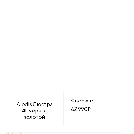
Стоимость
Aledis Люстра
62 990
Р
4L черно-
золотой