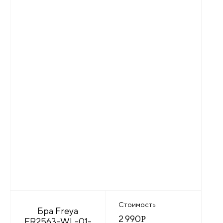
Стоимость
Бра Freya
2 990
Р
FR2563-WL-01-