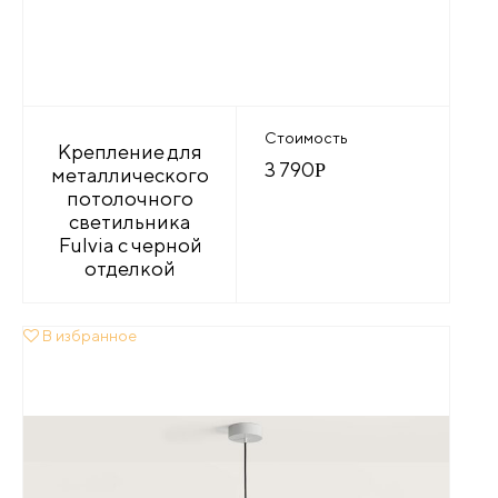
Стоимость
Крепление для
3 790
Р
металлического
потолочного
светильника
Fulvia с черной
отделкой
В избранное