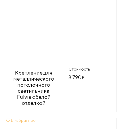
Стоимость
Крепление для
3 790
Р
металлического
потолочного
светильника
Fulvia с белой
отделкой
В избранное