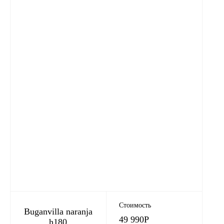
Стоимость
Buganvilla naranja
49 990
Р
h180