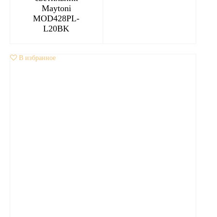
Maytoni
MOD428PL-
L20BK
В избранное