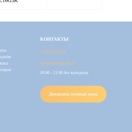
L16G3K
КОНТАКТЫ
аты
+79154773223
подъём
вана
info@unihome.shop
озврат
10:00 - 21:00 без выходных
Доплатить готовый заказ