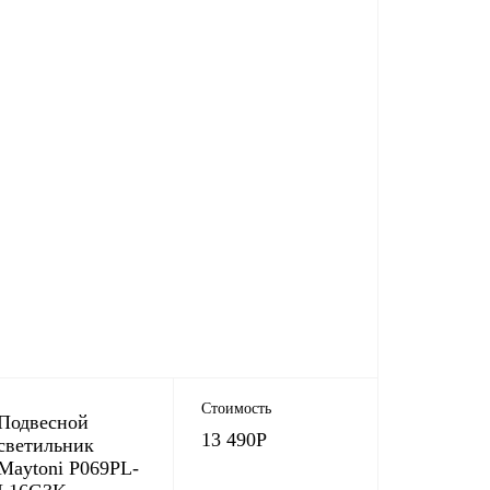
Стоимость
Подвесной
13 490
Р
светильник
Maytoni P069PL-