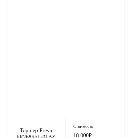
Стоимость
Торшер Freya
18 000
Р
FR2685FL-01BZ