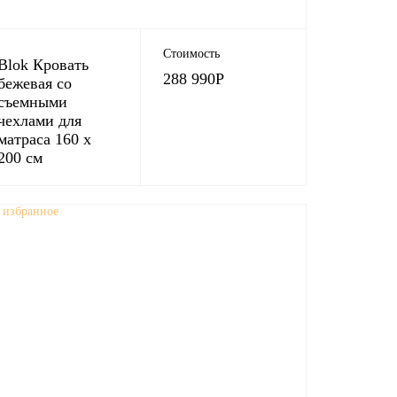
Стоимость
Blok Кровать
288 990
Р
бежевая со
съемными
чехлами для
матраса 160 х
200 см
 избранное