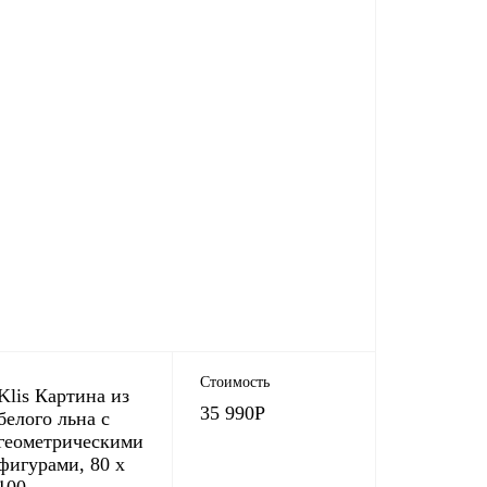
Стоимость
Klis Картина из
35 990
Р
белого льна с
геометрическими
фигурами, 80 х