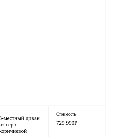
Стоимость
3-местный диван
725 990
Р
из серо-
коричневой