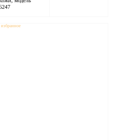
кожи, модель
6247
 избранное