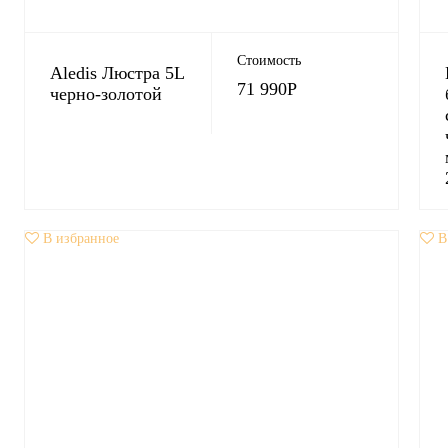
Стоимость
Aledis Люстра 5L
71 990
Р
черно-золотой
В избранное
В