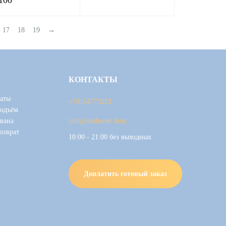
100
17
18
19
→
КОНТАКТЫ
аты
+79154773223
подъём
вана
info@unihome.shop
озврат
10:00 - 21:00 без выходных
Доплатить готовый заказ