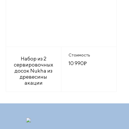
Стоимость
Набор из 2
10 990
Р
сервировочных
досок Nukha из
древесины
акации