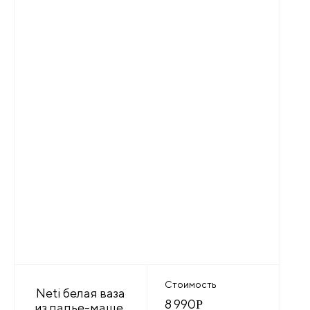
Стоимость
Neti белая ваза
8 990
Р
из папье-маше,