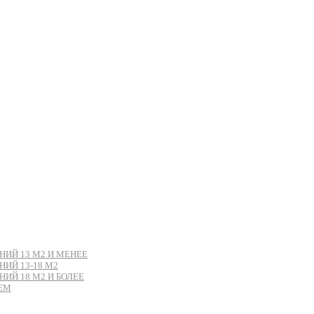
ИЙ 13 М2 И МЕНЕЕ
ИЙ 13-18 М2
Й 18 М2 И БОЛЕЕ
ЕМ