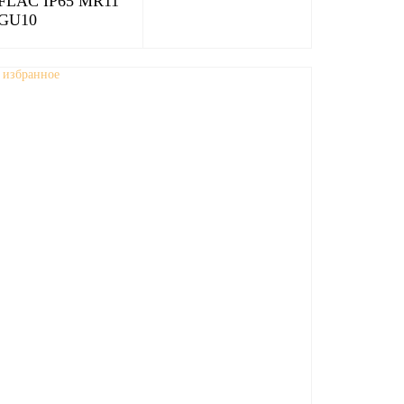
FLAC IP65 MR11
GU10
 избранное