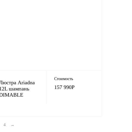
Стоимость
Люстра Ariadna
157 990
Р
12L шампань
DIMABLE
4
→