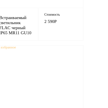
Стоимость
Встраиваемый
2 590
Р
светильник
FLAC черный
IP65 MR11 GU10
 избранное