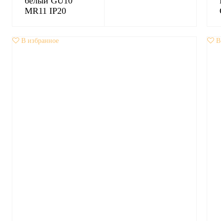
белый GU10
MR11 IP20
В избранное
В