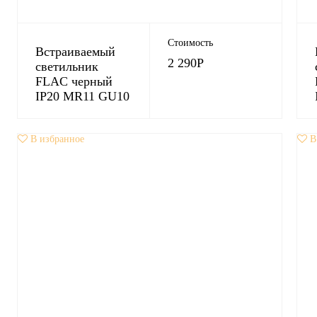
Стоимость
Встраиваемый
2 290
Р
светильник
FLAC черный
IP20 MR11 GU10
В избранное
В