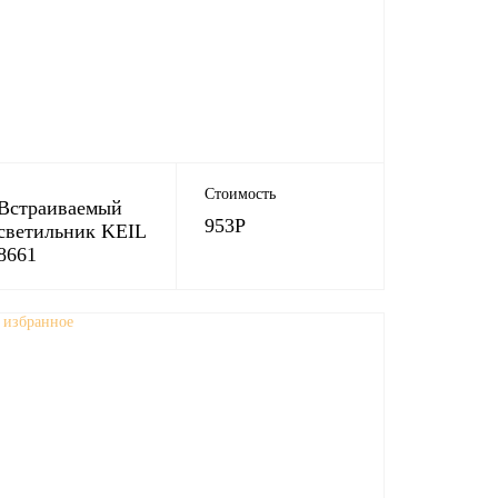
Стоимость
Встраиваемый
953
Р
светильник KEIL
8661
 избранное