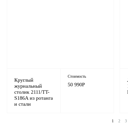
Стоимость
Круглый
50 990
Р
журнальный
столик 2111/TT-
S186A из ротанга
и стали
1
2
3