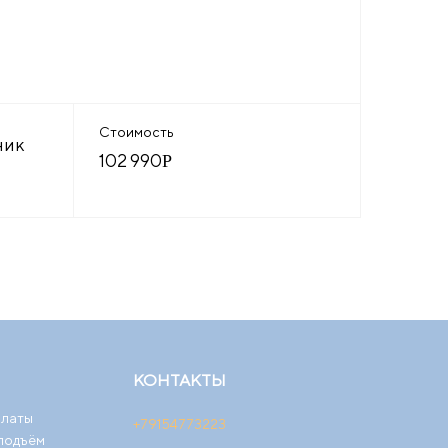
Стоимость
ник
102 990
Р
КОНТАКТЫ
платы
+79154773223
 подъём