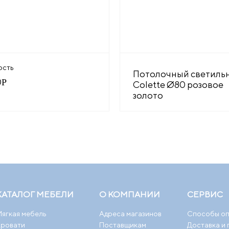
ость
Потолочный светиль
0
Р
Colette Ø80 розовое
золото
КАТАЛОГ МЕБЕЛИ
О КОМПАНИИ
СЕРВИС
ягкая мебель
Адреса магазинов
Способы о
Кровати
Поставщикам
Доставка и