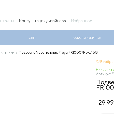
нтакты
Консультация дизайнера
Избранное
СВЕТ
КАТАЛОГ ОБИВОК
тильники
/
Подвесной светильник Freya FR10007PL-L46G
В избр
Наличие на
Артикул:
F
Подве
FR10
29 9