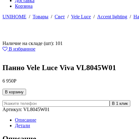
Доставка
Корзина
UNIHOME
/
Товары
/
Свет
/
Vele Luce
/
Accent lighting
/
На
Наличие на складе (шт): 101
В избранное
Панно Vele Luce Viva VL8045W01
6 950
Р
В корзину
Артикул:
VL8045W01
Описание
Детали
Описание