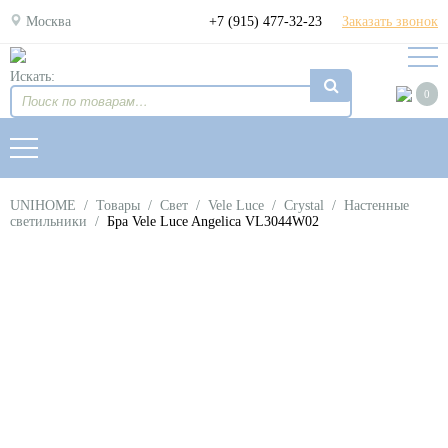
Москва
+7 (915) 477-32-23
Заказать звонок
Искать:
0
UNIHOME
/
Товары
/
Свет
/
Vele Luce
/
Crystal
/
Настенные
светильники
/
Бра Vele Luce Angelica VL3044W02