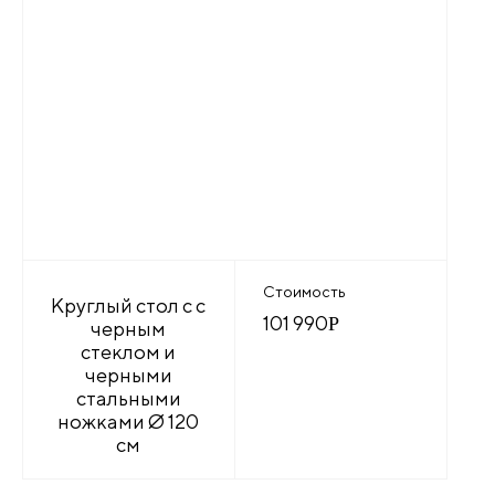
Стоимость
Круглый стол с с
101 990
Р
черным
стеклом и
черными
стальными
ножками Ø 120
см