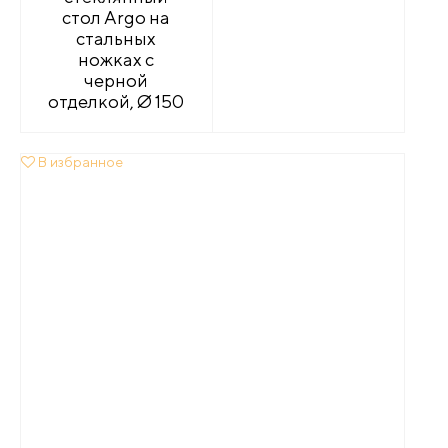
стол Argo на
стальных
ножках с
черной
отделкой, Ø 150
В избранное