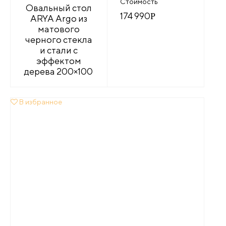
Стоимость
Овальный стол
174 990
Р
ARYA Argo из
матового
черного стекла
и стали с
эффектом
дерева 200×100
В избранное