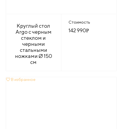
Стоимость
Круглый стол
142 990
Р
Argo с черным
стеклом и
черными
стальными
ножками Ø 150
см
В избранное