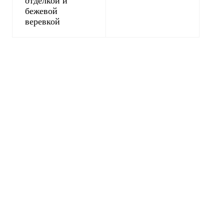
отделкой и
бежевой
веревкой