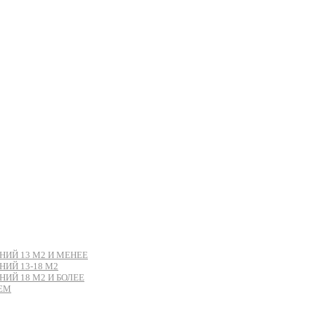
ИЙ 13 М2 И МЕНЕЕ
ИЙ 13-18 М2
Й 18 М2 И БОЛЕЕ
ЕМ