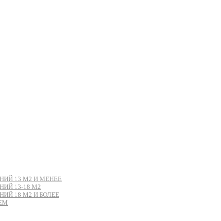
ИЙ 13 М2 И МЕНЕЕ
ИЙ 13-18 М2
Й 18 М2 И БОЛЕЕ
ЕМ