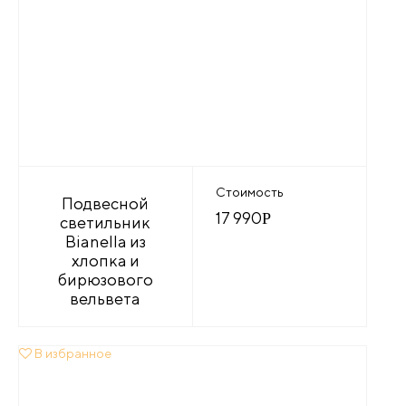
Стоимость
Подвесной
17 990
Р
светильник
Bianella из
хлопка и
бирюзового
вельвета
В избранное