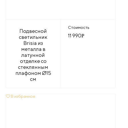
Стоимость
Подвесной
11 990
Р
светильник
Brisia из
металла в
латунной
отделке со
стеклянным
плафоном Ø15
см
В избранное