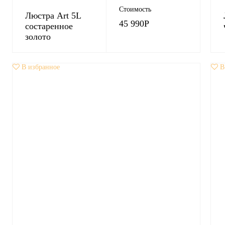
Стоимость
Люстра Art 5L
45 990
Р
состаренное
золото
В избранное
В