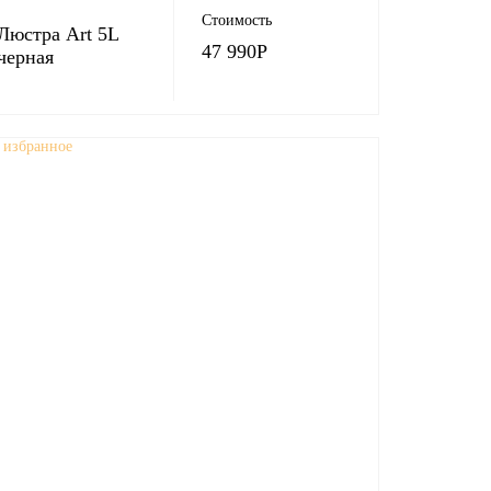
Стоимость
Люстра Art 5L
47 990
Р
черная
 избранное