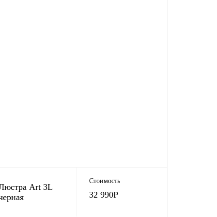
Стоимость
Люстра Art 3L
32 990
Р
черная