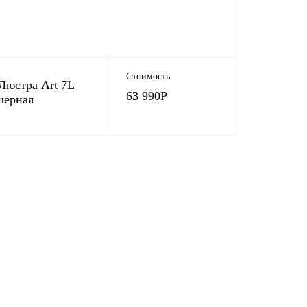
Стоимость
Люстра Art 7L
63 990
Р
черная